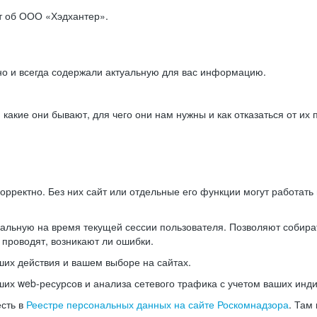
ет об ООО «Хэдхантер».
но и всегда содержали актуальную для вас информацию.
акие они бывают, для чего они нам нужны и как отказаться от их 
рректно. Без них сайт или отдельные его функции могут работат
альную на время текущей сессии пользователя. Позволяют собира
 проводят, возникают ли ошибки.
их действия и вашем выборе на сайтах.
х web-ресурсов и анализа сетевого трафика с учетом ваших инд
есть в
Реестре персональных данных на сайте Роскомнадзора
. Там